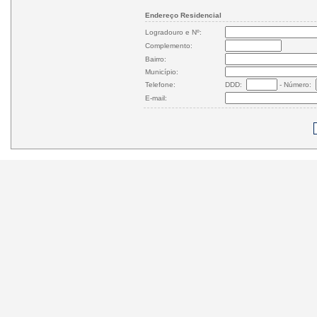
Endereço Residencial
Logradouro e Nº:
Complemento:
Bairro:
Município:
Telefone:
DDD:
- Número:
E-mail: