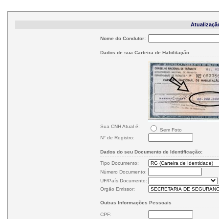
Atualizaçã
Nome do Condutor:
Dados de sua Carteira de Habilitação
Sua CNH Atual é:
Sem Foto
N° de Registro:
Dados do seu Documento de Identificação:
Tipo Documento:
Número Documento:
UF/País Documento:
Orgão Emissor:
Outras Informações Pessoais
CPF: